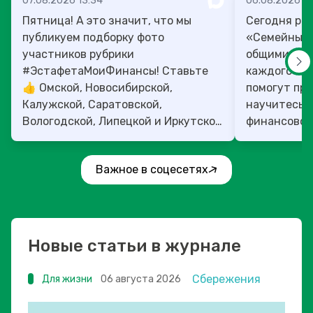
07.08.2026 13:34
06.08.2026 14
Пятница! А это значит, что мы
Сегодня рас
публикуем подборку фото
«Семейный 
участников рубрики
общими ден
#ЭстафетаМоиФинансы! Ставьте
каждого»! 4
👍 Омской, Новосибирской,
помогут прок
Калужской, Саратовской,
научитесь:
Вологодской, Липецкой и Иркутской
финансовое 
областям!
Важное в соцесетях
Новые статьи в журнале
Сбережения
Для жизни
06 августа 2026