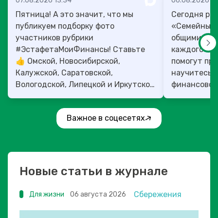
07.08.2026 13:34
06.08.2026 14
Пятница! А это значит, что мы
Сегодня рас
публикуем подборку фото
«Семейный 
участников рубрики
общими ден
#ЭстафетаМоиФинансы! Ставьте
каждого»! 4
👍 Омской, Новосибирской,
помогут прок
Калужской, Саратовской,
научитесь:
Вологодской, Липецкой и Иркутской
финансовое 
областям!
Важное в соцесетях
Новые статьи в журнале
Сбережения
Для жизни
06 августа 2026