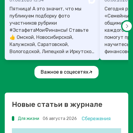
07.08.2026 13:34
06.08.2026 14
Пятница! А это значит, что мы
Сегодня рас
публикуем подборку фото
«Семейный 
участников рубрики
общими ден
#ЭстафетаМоиФинансы! Ставьте
каждого»! 4
👍 Омской, Новосибирской,
помогут прок
Калужской, Саратовской,
научитесь:
Вологодской, Липецкой и Иркутской
финансовое 
областям!
Важное в соцесетях
Новые статьи в журнале
Сбережения
Для жизни
06 августа 2026