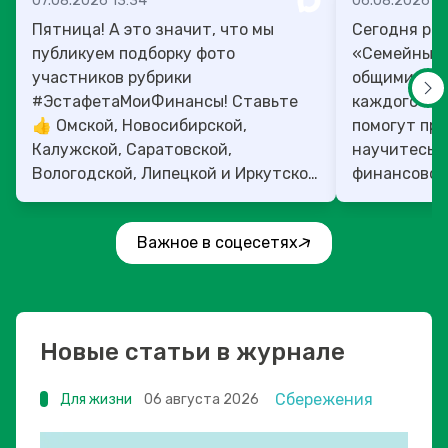
07.08.2026 13:34
06.08.2026 14
Пятница! А это значит, что мы
Сегодня рас
публикуем подборку фото
«Семейный 
участников рубрики
общими ден
#ЭстафетаМоиФинансы! Ставьте
каждого»! 4
👍 Омской, Новосибирской,
помогут прок
Калужской, Саратовской,
научитесь:
Вологодской, Липецкой и Иркутской
финансовое 
областям!
Важное в соцесетях
Новые статьи в журнале
Сбережения
Для жизни
06 августа 2026