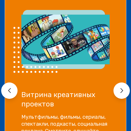
Прямой эфир «Мошенн
VS Финансовый блогер
,
Как отличить фейковые истори
я
успеха и бесполезные курсы от
настоящей экспертной