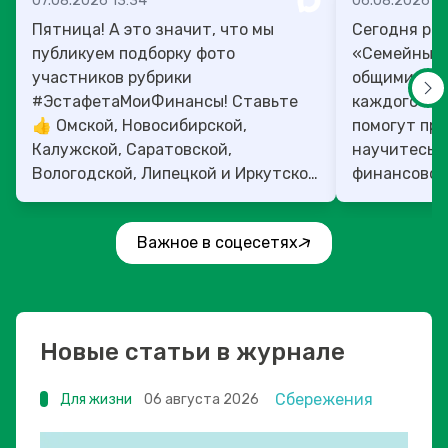
07.08.2026 13:34
06.08.2026 14
Пятница! А это значит, что мы
Сегодня рас
публикуем подборку фото
«Семейный 
участников рубрики
общими ден
#ЭстафетаМоиФинансы! Ставьте
каждого»! 4
👍 Омской, Новосибирской,
помогут прок
Калужской, Саратовской,
научитесь:
Вологодской, Липецкой и Иркутской
финансовое 
областям!
Важное в соцесетях
Новые статьи в журнале
Сбережения
Для жизни
06 августа 2026